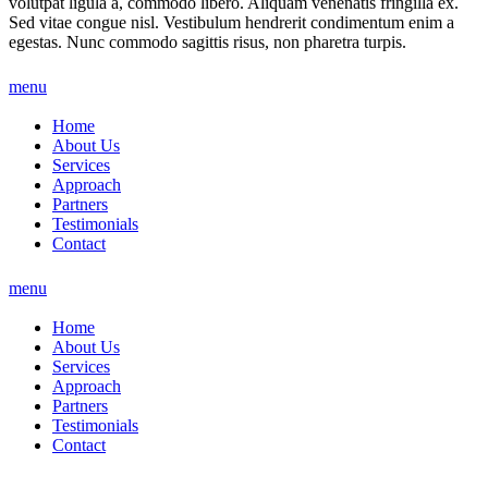
volutpat ligula a, commodo libero. Aliquam venenatis fringilla ex.
Sed vitae congue nisl. Vestibulum hendrerit condimentum enim a
egestas. Nunc commodo sagittis risus, non pharetra turpis.
menu
Home
About Us
Services
Approach
Partners
Testimonials
Contact
menu
Home
About Us
Services
Approach
Partners
Testimonials
Contact